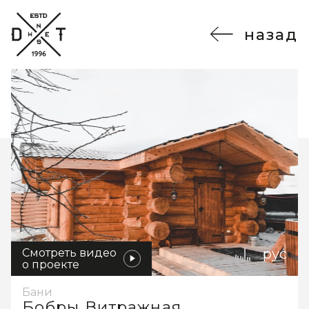
назад
рус
Смотреть видео
о проекте
Бани
Бобры Витражная