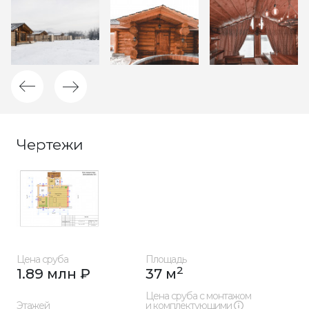
Чертежи
Цена сруба
Площадь
2
1.89 млн ₽
37 м
Цена сруба с монтажом
Этажей
и комплектующими