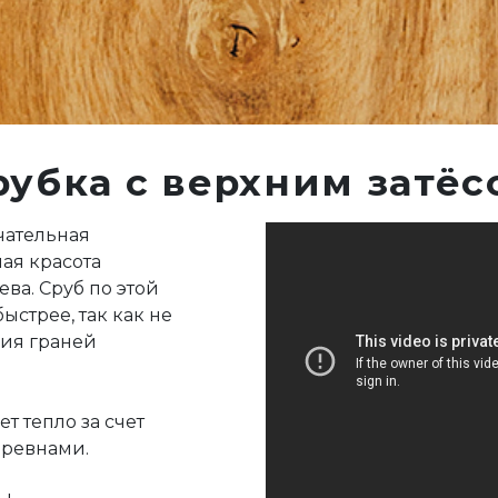
рубка с верхним затёс
чательная
ая красота
ва. Сруб по этой
ыстрее, так как не
ния граней
т тепло за счет
бревнами.