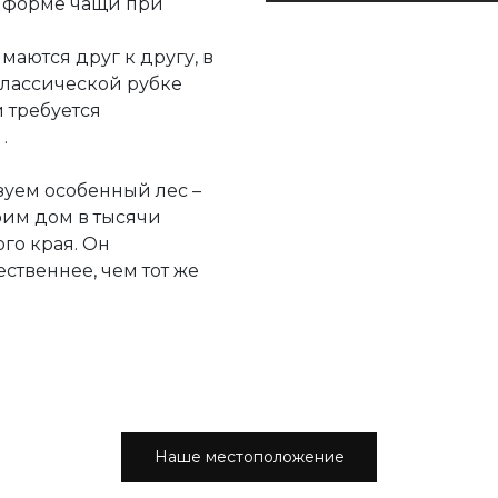
 форме чащи при
аются друг к другу, в
классической рубке
 требуется
 .
зуем особенный лес –
оим дом в тысячи
го края. Он
ственнее, чем тот же
Наше местоположение