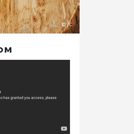
рус
ом